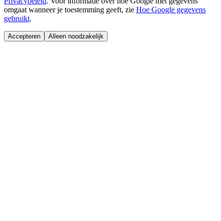
Privacybeleid
.
Voor informatie over hoe Google met gegevens
omgaat wanneer je toestemming geeft, zie
Hoe Google gegevens
gebruikt
.
Accepteren
Alleen noodzakelijk