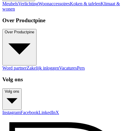
Meubels
Verlichting
Woonaccessoires
Koken & tafelen
Klimaat &
wonen
Over Productpine
Over Productpine
Word partner
Zakelijk inloggen
Vacatures
Pers
Volg ons
Volg ons
Instagram
Facebook
LinkedIn
X