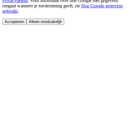
Privacybeleid
.
Voor informatie over hoe Google met gegevens
omgaat wanneer je toestemming geeft, zie
Hoe Google gegevens
gebruikt
.
Accepteren
Alleen noodzakelijk