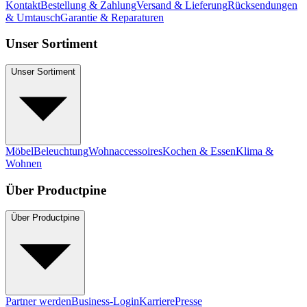
Kontakt
Bestellung & Zahlung
Versand & Lieferung
Rücksendungen
& Umtausch
Garantie & Reparaturen
Unser Sortiment
Unser Sortiment
Möbel
Beleuchtung
Wohnaccessoires
Kochen & Essen
Klima &
Wohnen
Über Productpine
Über Productpine
Partner werden
Business-Login
Karriere
Presse